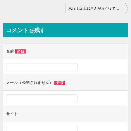
投
あれ？坂上忍さんが違う役で２回登場している！
稿
ナ
コメントを残す
ビ
ゲ
名前
必須
ー
シ
ョ
ン
メール（公開されません）
必須
サイト