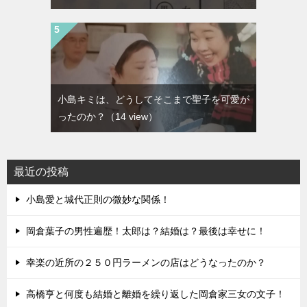
小島キミは、どうしてそこまで聖子を可愛が
ったのか？
（14 view）
最近の投稿
小島愛と城代正則の微妙な関係！
岡倉葉子の男性遍歴！太郎は？結婚は？最後は幸せに！
幸楽の近所の２５０円ラーメンの店はどうなったのか？
高橋亨と何度も結婚と離婚を繰り返した岡倉家三女の文子！