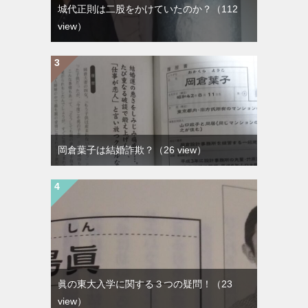
城代正則は二股をかけていたのか？
（112
view）
岡倉葉子は結婚詐欺？
（26 view）
眞の東大入学に関する３つの疑問！
（23
view）