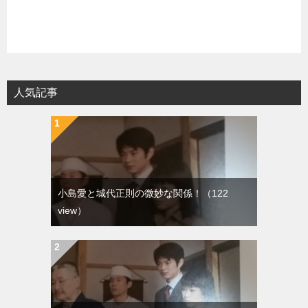
人気記事
小島愛と城代正則の微妙な関係！
（122
view）