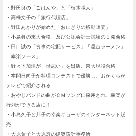
・野田良の「ごはんや」と「植木職人」
・高橋文子の「旅行代理店」
・野田あかりが始めた「おにぎりの移動販売」
・小島眞の東大合格、及び公認会計士試験の１発合格
・田口誠の「食事の宅配サービス」「屋台ラーメン」
「幸楽ソース」
・野々下加津が「母恋い」を出版、東大現役合格
・本間日向子が料理コンテストで優勝し、おかくらが
テレビで紹介される
・おやじバンドの曲がＣＭソングに採用され、幸楽が
行列ができる店に！
・小島久子と邦子の幸楽ギョーザのインターネット販
売
・大原葉子と大原透の建築設計事務所