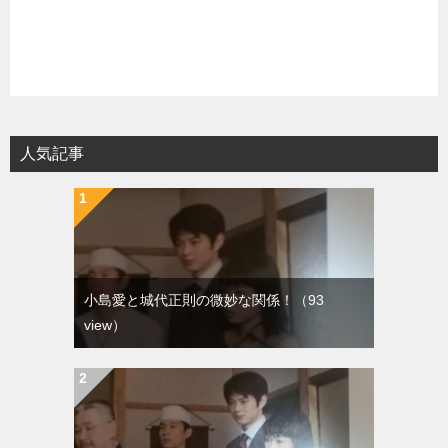
人気記事
小島愛と城代正則の微妙な関係！
（93
view）