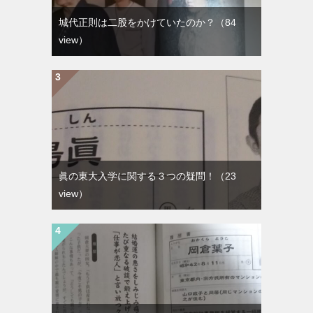
城代正則は二股をかけていたのか？
（84
view）
眞の東大入学に関する３つの疑問！
（23
view）