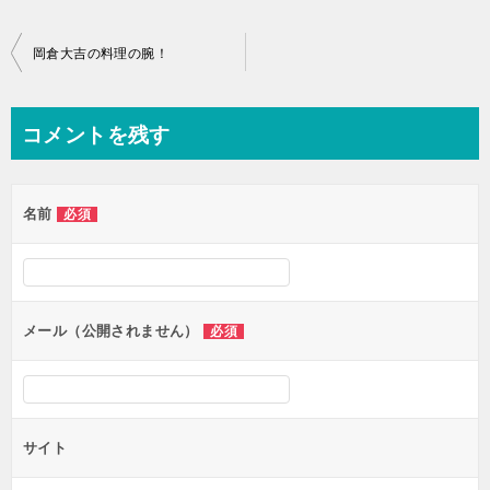
投
岡倉大吉の料理の腕！
稿
ナ
コメントを残す
ビ
ゲ
名前
必須
ー
シ
ョ
ン
メール（公開されません）
必須
サイト