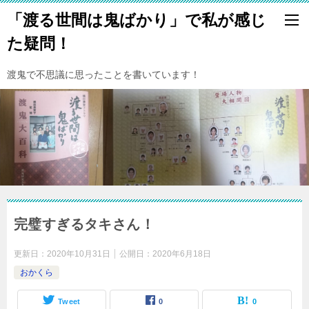
「渡る世間は鬼ばかり」で私が感じ
た疑問！
渡鬼で不思議に思ったことを書いています！
完璧すぎるタキさん！
更新日：
2020年10月31日
公開日：
2020年6月18日
おかくら
Tweet
0
0