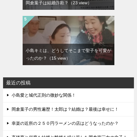
岡倉葉子は結婚詐欺？
（23 view）
小島キミは、どうしてそこまで聖子を可愛が
ったのか？
（15 view）
最近の投稿
小島愛と城代正則の微妙な関係！
岡倉葉子の男性遍歴！太郎は？結婚は？最後は幸せに！
幸楽の近所の２５０円ラーメンの店はどうなったのか？